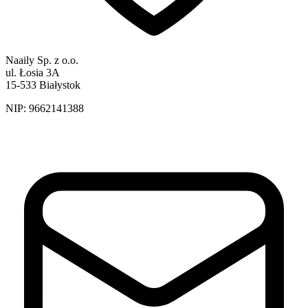
Naaily Sp. z o.o.
ul. Łosia 3A
15-533 Białystok
NIP:
9662141388