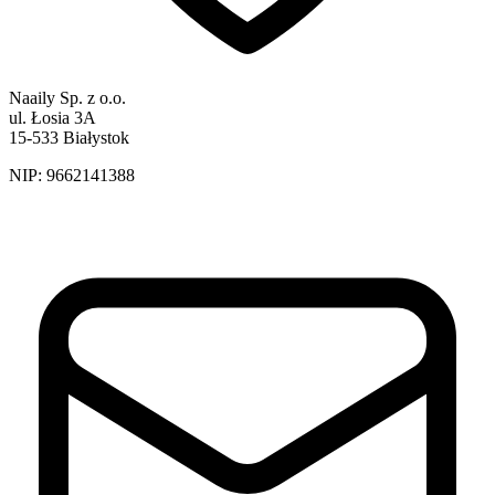
Naaily Sp. z o.o.
ul. Łosia 3A
15-533 Białystok
NIP:
9662141388