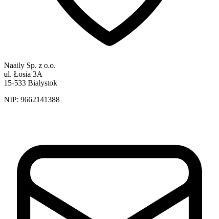
Naaily Sp. z o.o.
ul. Łosia 3A
15-533 Białystok
NIP:
9662141388