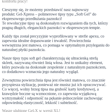
komfortu pracy!
Cieszymy się, że możemy przedstawić nasz najnowszy
produkt:
Gel-Xpress –
polimerowe tipsy typu „Soft Gel” do
ekspresowego przedłużania paznokci!
Te rewolucyjne tipsy są doskonałym rozwiązaniem dla tych, którzy
pragną długich, eleganckich paznokci w ekspresowym tempie.
Każdy tips został precyzyjnie wyprofilowany w strefie apexu
, co
zapewnia idealne dopasowanie i trwałość.
Powierzchnia
wewnętrzna jest matowa
, co pomaga w optymalnym przyleganiu do
naturalnej płytki paznokcia.
Nasze tipsy typu soft gel charakteryzują się
ultracienką strefą
skórek
, nazywaną również linią włosa. Jest to unikalny element,
który pozwala na doskonałe zespolenie z naturalnym paznokciem,
co dodatkowo wzmacnia jego naturalny wygląd.
Zewnętrzna powierzchnia tipsa jest również matowa
, co znacznie
przyspiesza stylizację, ponieważ nie musisz już ich opracowywać.
Co więcej,
wolny brzeg tipsa ma grubość karty kredytowej, a
krawędzie boczne są wzmocnione
, co zapewnia wyjątkową
wytrzymałość i odporność na pękanie-jednocześnie zachowując
odpowiednią elastyczność, lekkość i subtelność.
Wasze ulubione Gel-X w wersji XL!