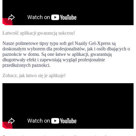
Łatwość aplikacji gwarancją sukcesu!
Nasze polimerowe tipsy typu soft gel
Naaily Gel-Xpress
są
doskonałym wyborem dla profesjonalistów, jak i osób dbających o
paznokcie w domu. Są one łatwe w aplikacji, gwarantują
długotrwały efekt i zapewniają wygląd profesjonalnie
przedłużonych paznokci.
Zobacz, jak łatwo się je aplikuje!