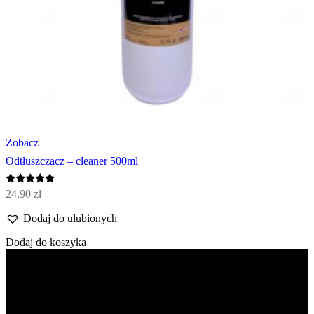
Zobacz
Odtłuszczacz – cleaner 500ml
Oceniono
24,90
zł
5.00
na 5
Dodaj do ulubionych
Dodaj do koszyka