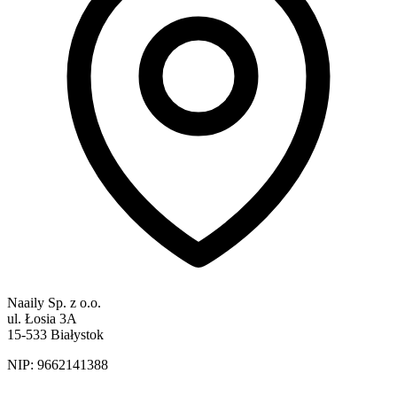
Naaily Sp. z o.o.
ul. Łosia 3A
15-533 Białystok
NIP:
9662141388