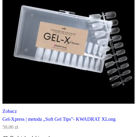
Zobacz
Gel-Xpress | metoda „Soft Gel Tips”- KWADRAT XLong
59,00
zł