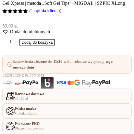
Gel-Xpress | metoda „Soft Gel Tips”- MIGDAŁ | SZPIC XLong
(
1
opinia klienta)
Oceniony
1
5.00
na 5
59,00
zł
na
Dodaj do ulubionych
podstawie
oceny
ilość
klienta
Dodaj do koszyka
Gel-
Xpress
|
Zamówienia złożone do
11:30
w dni robocze wysyłamy
tego
metoda
samego dnia
„Soft
Gel
BEZPIECZNE PŁATNOŚCI
Tips”-
MIGDAŁ
|
Darmowa dostawa
SZPIC
od 150 zł
XLong
Polska marka
Produkt lokalny
Pakowane EKO
Dbamy o środowisko