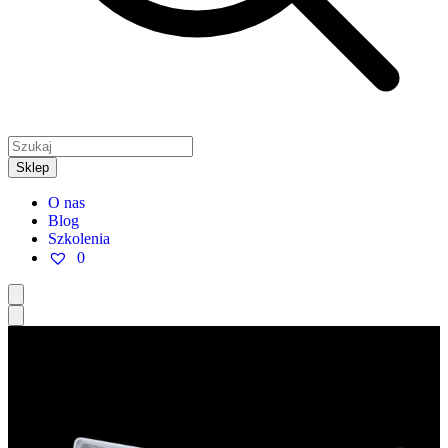
Sklep
O nas
Blog
Szkolenia
0