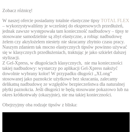
Zobacz różnicę!
W naszej ofercie posiadamy totalnie elastyczne tipsy
TOTAL FLEX
– wykorzystywaliśmy je wcześniej do ekspresowych przedłużeń,
jednak zawsze występowała tam konieczność nadbudowy – tipsy te
stosowane samodzielnie są zbyt elastyczne, a robiąc nadbudowę
żelem czy akrylożelem niestety nie skracamy zbytnio czasu pracy.
Naszym zdaniem tak mocno elastycznych tipsów powinno używać
się w klasycznych przedłużeniach, traktując je jako szkielet dalszej
stylizacji.
Z
Gel-Xpress,
w długościach klasycznych, nie ma konieczności
takiej nadbudowy: wystarczy po aplikacji Gel-Xpress nałożyć
dowolnie wybrany kolor! W przypadku długości „XLong”
stosowanej jako paznokcie użytkowe bez skracania, zalecamy
delikatną nadbudowę ze względów bezpieczeństwa dla naturalnej
płytki paznokcia. Jeśli długości te będą stosowane pokazowo lub na
okres krótkotrwały (okazyjnie), nie ma takiej konieczności.
Obejrzyjmy oba rodzaje tipsów z bliska: