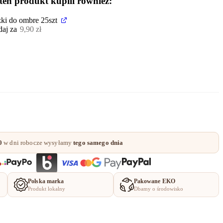
 ten produkt kupili również:
ki do ombre 25szt
aj za
9,90
zł
0
w dni robocze wysyłamy
tego samego dnia
Polska marka
Pakowane EKO
Produkt lokalny
Dbamy o środowisko