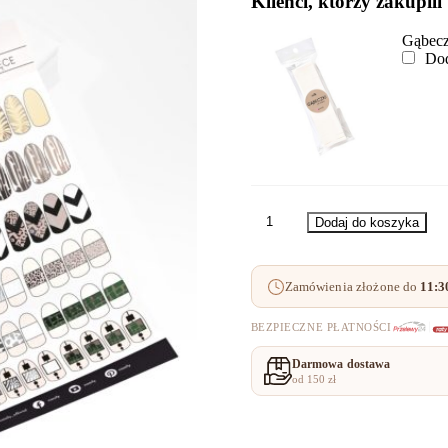
Klienci, którzy zakupili
Gąbecz
Dod
ilość
Dodaj do koszyka
Karta
treningowa
MOTYWY
Zamówienia złożone do
11:3
ZWIERZĘCE
Naaily
BEZPIECZNE PŁATNOŚCI
Darmowa dostawa
od 150 zł