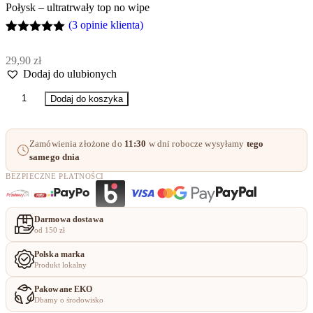
Połysk – ultratrwały top no wipe
(
3
opinie klienta)
Oceniony
3
5.00
na 5
29,90
zł
na
Dodaj do ulubionych
podstawie
ocen
ilość
klientów
Dodaj do koszyka
Połysk
-
ultratrwały
Zamówienia złożone do
11:30
w dni robocze wysyłamy
tego
top
samego dnia
no
wipe
BEZPIECZNE PŁATNOŚCI
Darmowa dostawa
od 150 zł
Polska marka
Produkt lokalny
Pakowane EKO
Dbamy o środowisko