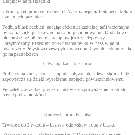
alergików
na te składniki
Chroni przed promieniowaniem UV
, zapobiegając blaknięciu koloru
i żółknięciu paznokci.
Podbija blask zdobień, nadając efekt nieskazitelnej tafli wcieranym
pyłkom,
dzięki perfekcyjnemu samo-poziomowaniu. Dodatkowo
nie musisz już pilnować, by top był jeszcze ciepły czy
„przymrożony 10 sekund do wcierania pyłku
W nasz w pełni
utwardzony Połysk wetrzesz pyłek nawet po 3 tygodniach noszenia
go na paznokciach
Łatwa aplikacja bez stresu
Perfekcyjna konsystencja
– top nie spływa, nie zalewa skórek i nie
zapowietrza się dzięki wysokiemu napięciu powierzchniowemu
Pędzelek o wysokiej precyzji
– ułatwia rozprowadzenie produktu,
nawet pod same skórki.
Korzyści, które docenisz
Trwałość do 3 tygodni
– bez rys, odprysków i utraty blasku.