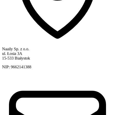
Naaily Sp. z o.o.
ul. Łosia 3A
15-533 Białystok
NIP:
9662141388