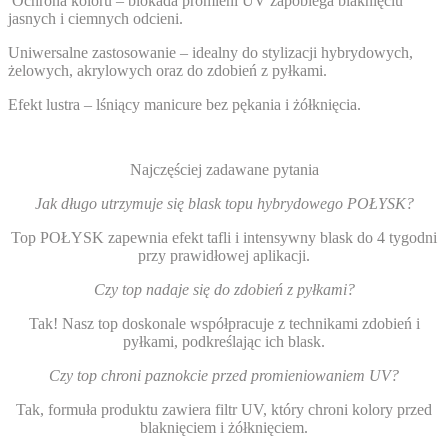
️
Ochrona koloru
– blokada promieni UV zapobiega blaknięciu
jasnych i ciemnych odcieni.
Uniwersalne zastosowanie – idealny do stylizacji hybrydowych,
żelowych, akrylowych oraz do zdobień z pyłkami.
Efekt lustra
– lśniący manicure bez pękania i żółknięcia.
Najczęściej zadawane pytania
Jak długo utrzymuje się blask topu hybrydowego POŁYSK?
Top POŁYSK zapewnia efekt tafli i intensywny blask do 4 tygodni
przy prawidłowej aplikacji.
Czy top nadaje się do zdobień z pyłkami?
Tak! Nasz top doskonale współpracuje z technikami zdobień i
pyłkami, podkreślając ich blask.
Czy top chroni paznokcie przed promieniowaniem UV?
Tak, formuła produktu zawiera filtr UV, który chroni kolory przed
blaknięciem i żółknięciem.