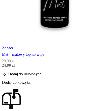
Zobacz
Mat – matowy top no wipe
29,90
zł
Pierwotna
Aktualna
24,90
zł
cena
cena
Dodaj do ulubionych
wynosiła:
wynosi:
29,90 zł.
24,90 zł.
Dodaj do koszyka