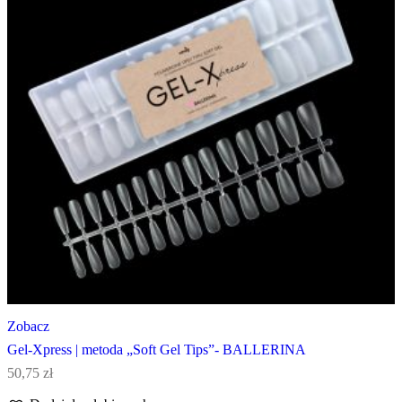
Zobacz
Gel-Xpress | metoda „Soft Gel Tips”- BALLERINA
50,75
zł