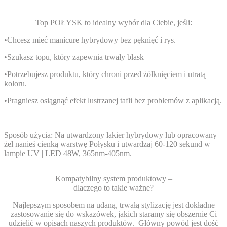
Top POŁYSK to idealny wybór dla Ciebie, jeśli:
•Chcesz mieć manicure hybrydowy bez pęknięć i rys.
•Szukasz topu, który zapewnia trwały blask
•Potrzebujesz produktu, który chroni przed żółknięciem i utratą
koloru.
•Pragniesz osiągnąć efekt lustrzanej tafli bez problemów z aplikacją.
Sposób użycia:
Na utwardzony lakier hybrydowy lub opracowany
żel nanieś cienką warstwę Połysku i utwardzaj
60-120 sekund w
lampie UV | LED 48W, 365nm-405nm.
Kompatybilny system produktowy –
dlaczego to takie ważne?
Najlepszym sposobem na udaną, trwałą stylizację jest dokładne
zastosowanie się do wskazówek, jakich staramy się obszernie Ci
udzielić w opisach naszych produktów.
Główny powód jest dość