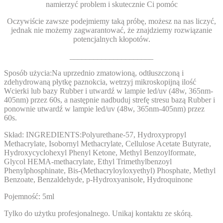
namierzyć problem i skutecznie Ci pomóc
Oczywiście zawsze podejmiemy taką próbę, możesz na nas liczyć,
jednak nie możemy zagwarantować, że znajdziemy rozwiązanie
potencjalnych kłopotów.
_____________________
Sposób użycia:
Na uprzednio zmatowioną, odtłuszczoną i
zdehydrowaną płytkę paznokcia, wetrzyj mikroskopijną ilość
Wcierki lub bazy Rubber i utwardź w lampie led/uv (48w, 365nm-
405nm) przez 60s, a następnie nadbuduj strefę stresu bazą Rubber i
ponownie utwardź w lampie led/uv (48w, 365nm-405nm) przez
60s.
Skład:
INGREDIENTS:
Polyurethane-57, Hydroxypropyl
Methacrylate, Isobornyl Methacrylate, Cellulose Acetate Butyrate,
Hydroxycyclohexyl Phenyl Ketone, Methyl Benzoylformate,
Glycol HEMA-methacrylate, Ethyl Trimethylbenzoyl
Phenylphosphinate, Bis-
(Methacryloyloxyethyl) Phosphate, Methyl
Benzoate, Benzaldehyde, p-Hydroxyanisole, Hydroquinone
Pojemność:
5ml
Tylko do użytku profesjonalnego. Unikaj kontaktu ze skórą.