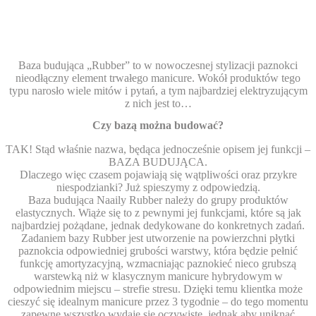
Baza budująca „Rubber” to w nowoczesnej stylizacji paznokci
nieodłączny element trwałego manicure. Wokół produktów tego
typu narosło wiele mitów i pytań, a tym najbardziej elektryzującym
z nich jest to…
Czy bazą można budować?
TAK! Stąd właśnie nazwa, będąca jednocześnie opisem jej funkcji –
BAZA BUDUJĄCA.
Dlaczego więc czasem pojawiają się wątpliwości oraz przykre
niespodzianki? Już spieszymy z odpowiedzią.
Baza budująca Naaily Rubber należy do grupy produktów
elastycznych.
Wiąże się to z pewnymi jej funkcjami, które są jak
najbardziej pożądane, jednak dedykowane do konkretnych zadań.
Zadaniem bazy Rubber jest utworzenie na powierzchni płytki
paznokcia odpowiedniej grubości warstwy, która będzie pełnić
funkcję amortyzacyjną, wzmacniając paznokieć nieco grubszą
warstewką niż w klasycznym manicure hybrydowym w
odpowiednim miejscu – strefie stresu.
Dzięki temu klientka może
cieszyć się idealnym manicure przez 3 tygodnie – do tego momentu
zapewne wszystko wydaje się oczywiste, jednak aby uniknąć