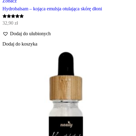
Zobacz
Hydrobalsam – kojąca emulsja otulająca skórę dłoni
Oceniono
32,90
zł
5.00
na 5
Dodaj do ulubionych
Dodaj do koszyka