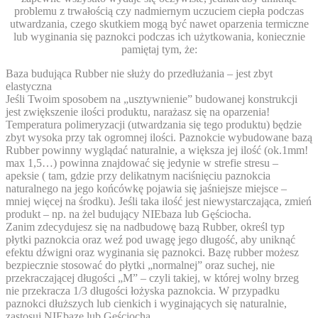
problemu z trwałością czy nadmiernym uczuciem ciepła podczas
utwardzania, czego skutkiem mogą być nawet oparzenia termiczne
lub wyginania się paznokci podczas ich użytkowania, koniecznie
pamiętaj tym, że:
Baza budująca
Rubber
nie służy do przedłużania
– jest zbyt
elastyczna
Jeśli Twoim sposobem na „usztywnienie” budowanej konstrukcji
jest zwiększenie ilości produktu, narażasz się na oparzenia!
Temperatura polimeryzacji (utwardzania się tego produktu) będzie
zbyt wysoka przy tak ogromnej ilości.
Paznokcie wybudowane bazą
Rubber powinny wyglądać naturalnie, a większa jej ilość (ok.1mm!
max 1,5…)
powinna znajdować się jedynie w strefie stresu –
apeksie
( tam, gdzie przy delikatnym naciśnięciu paznokcia
naturalnego na jego końcówkę pojawia się jaśniejsze miejsce –
mniej więcej na środku). Jeśli taka ilość jest niewystarczająca, zmień
produkt – np. na żel budujący NIEbaza lub Gęściocha.
Zanim zdecydujesz się na nadbudowę bazą Rubber,
określ typ
płytki paznokcia oraz weź pod uwagę jego długość
, aby uniknąć
efektu dźwigni oraz wyginania się paznokci. Bazę rubber możesz
bezpiecznie stosować do płytki „normalnej” oraz suchej, nie
przekraczającej długości „M” – czyli takiej, w której wolny brzeg
nie przekracza 1/3 długości łożyska paznokcia. W przypadku
paznokci dłuższych lub cienkich i wyginających się naturalnie,
zastosuj NIEbazę lub Gęściocha.