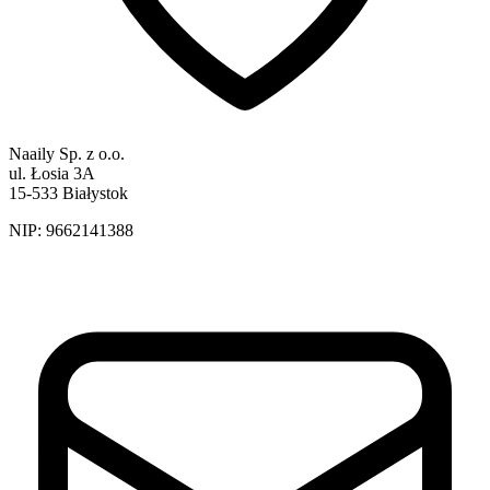
Naaily Sp. z o.o.
ul. Łosia 3A
15-533 Białystok
NIP:
9662141388