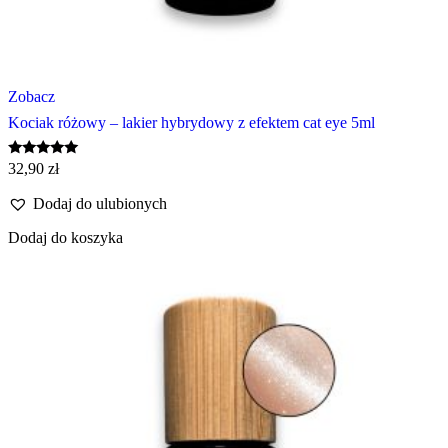
Zobacz
Kociak różowy – lakier hybrydowy z efektem cat eye 5ml
Oceniono
32,90
zł
5.00
na 5
Dodaj do ulubionych
Dodaj do koszyka