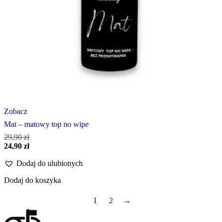
Zobacz
Mat – matowy top no wipe
29,90
zł
Pierwotna
Aktualna
24,90
zł
cena
cena
Dodaj do ulubionych
wynosiła:
wynosi:
29,90 zł.
24,90 zł.
Dodaj do koszyka
1
2
→