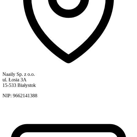
Naaily Sp. z o.o.
ul. Łosia 3A
15-533 Białystok
NIP:
9662141388