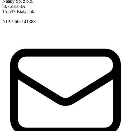
Naaily Sp. z o.o.
ul. Łosia 3A
15-533 Białystok
NIP:
9662141388