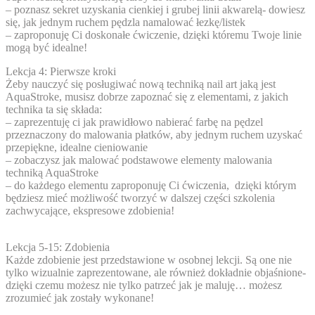
– poznasz sekret uzyskania cienkiej i grubej linii akwarelą- dowiesz
się, jak jednym ruchem pędzla namalować łezkę/listek
– zaproponuję Ci doskonałe ćwiczenie, dzięki któremu Twoje linie
mogą być idealne!
Lekcja 4: Pierwsze kroki
Żeby nauczyć się posługiwać nową techniką nail art jaką jest
AquaStroke, musisz dobrze zapoznać się z elementami, z jakich
technika ta się składa:
– zaprezentuję ci jak prawidłowo nabierać farbę na pędzel
przeznaczony do malowania płatków, aby jednym ruchem uzyskać
przepiękne, idealne cieniowanie
– zobaczysz jak malować podstawowe elementy malowania
techniką AquaStroke
– do każdego elementu zaproponuję Ci ćwiczenia, dzięki którym
będziesz mieć możliwość tworzyć w dalszej części szkolenia
zachwycające, ekspresowe zdobienia!
Lekcja 5-15: Zdobienia
Każde zdobienie jest przedstawione w osobnej lekcji. Są one nie
tylko wizualnie zaprezentowane, ale również dokładnie objaśnione-
dzięki czemu
możesz nie tylko patrzeć
jak je maluję…
możesz
zrozumieć jak zostały wykonane!