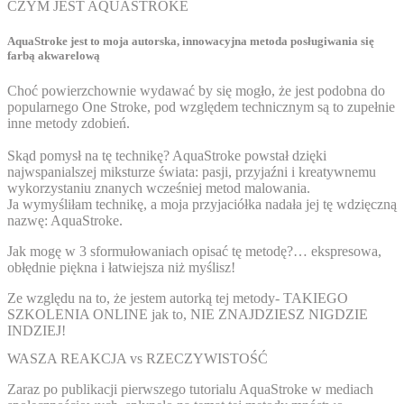
CZYM JEST AQUASTROKE
AquaStroke jest to moja autorska, innowacyjna metoda posługiwania się
farbą akwarelową
Choć powierzchownie wydawać by się mogło, że jest podobna do
popularnego
One Stroke
, pod względem technicznym
są to zupełnie
inne metody zdobień.
Skąd pomysł na tę technikę? AquaStroke powstał dzięki
najwspanialszej miksturze świata: pasji, przyjaźni i kreatywnemu
wykorzystaniu znanych wcześniej metod malowania.
Ja wymyśliłam technikę, a moja przyjaciółka nadała jej tę wdzięczną
nazwę: AquaStroke.
Jak mogę w 3 sformułowaniach opisać tę metodę?…
ekspresowa,
obłędnie piękna i łatwiejsza niż myślisz!
Ze względu na to, że jestem autorką tej metody-
TAKIEGO
SZKOLENIA ONLINE
jak to,
NIE ZNAJDZIESZ
NIGDZIE
INDZIEJ!
WASZA REAKCJA vs RZECZYWISTOŚĆ
Zaraz po publikacji pierwszego tutorialu AquaStroke w mediach