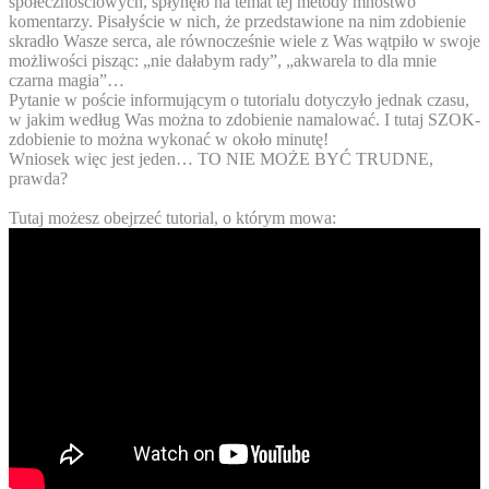
społecznościowych, spłynęło na temat tej metody mnóstwo
komentarzy. Pisałyście w nich, że przedstawione na nim zdobienie
skradło Wasze serca, ale równocześnie wiele z Was wątpiło w swoje
możliwości pisząc: „nie dałabym rady”, „akwarela to dla mnie
czarna magia”…
Pytanie w poście informującym o tutorialu dotyczyło jednak czasu,
w jakim według Was można to zdobienie namalować. I tutaj SZOK-
zdobienie to można wykonać w około minutę
!
Wniosek więc jest jeden…
TO NIE MOŻE BYĆ TRUDNE
,
prawda?
Tutaj możesz obejrzeć tutorial, o którym mowa: