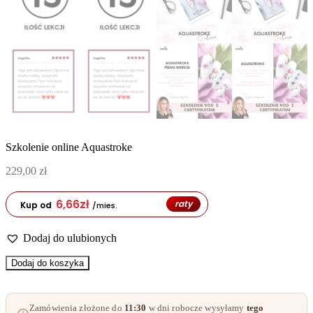
Szkolenie online Aquastroke
229,00
zł
6,66
zł
raty
Kup od
/mies.
Dodaj do ulubionych
ilość
Dodaj do koszyka
Szkolenie
online
Aquastroke
Zamówienia złożone do
11:30
w dni robocze wysyłamy
tego