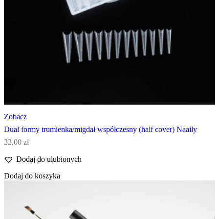
Zobacz
Dual formy trumienka/migdał współczesny (half cover) Naaily
33,00
zł
Dodaj do ulubionych
Dodaj do koszyka