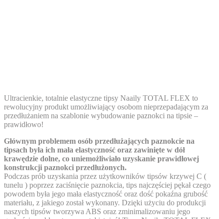
Ultracienkie, totalnie elastyczne
tipsy Naaily
TOTAL FLEX
to
rewolucyjny produkt umożliwiający osobom nieprzepadającym za
przedłużaniem na szablonie wybudowanie paznokci na tipsie –
prawidłowo!
Głównym problemem osób przedłużających paznokcie na
tipsach była ich mała elastyczność oraz zawinięte w dół
krawędzie dolne, co uniemożliwiało uzyskanie prawidłowej
konstrukcji paznokci przedłużonych.
Podczas prób uzyskania przez użytkowników tipsów krzywej C (
tunelu ) poprzez zaciśnięcie paznokcia, tips najczęściej pękał czego
powodem była jego mała elastyczność oraz dość pokaźna grubość
materiału, z jakiego został wykonany.
Dzięki użyciu do produkcji
naszych tipsów tworzywa ABS oraz zminimalizowaniu jego