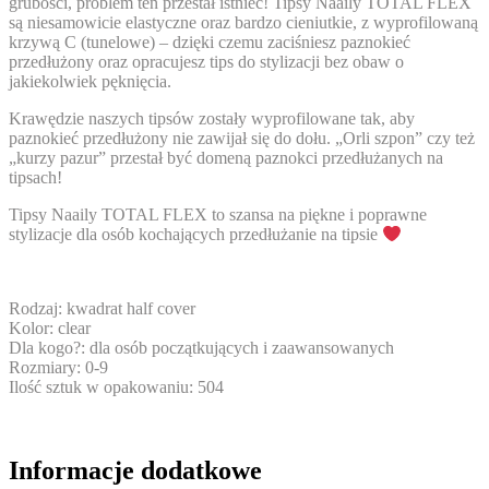
grubości, problem ten przestał istnieć! Tipsy Naaily TOTAL FLEX
są niesamowicie elastyczne oraz bardzo cieniutkie, z wyprofilowaną
krzywą C (tunelowe) – dzięki czemu zaciśniesz paznokieć
przedłużony oraz opracujesz tips do stylizacji bez obaw o
jakiekolwiek pęknięcia.
Krawędzie naszych tipsów zostały wyprofilowane tak, aby
paznokieć przedłużony nie zawijał się do dołu.
„Orli szpon” czy też
„kurzy pazur” przestał być domeną paznokci przedłużanych na
tipsach!
Tipsy Naaily TOTAL FLEX to szansa na piękne i poprawne
stylizacje
dla osób kochających przedłużanie na tipsie
Rodzaj:
kwadrat half cover
Kolor:
clear
Dla kogo?:
dla osób początkujących i zaawansowanych
Rozmiary:
0-9
Ilość sztuk w opakowaniu:
504
Informacje dodatkowe