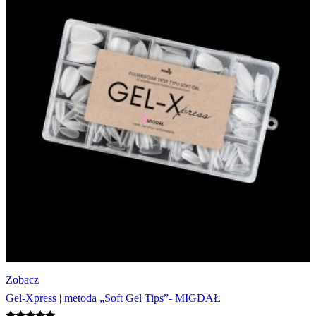
Zobacz
Gel-Xpress | metoda „Soft Gel Tips”- MIGDAŁ