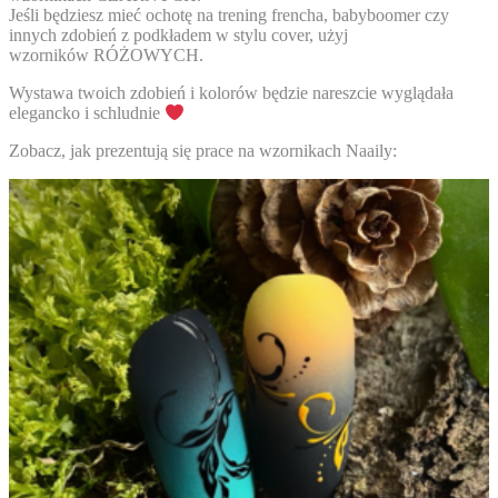
Jeśli będziesz mieć ochotę na trening frencha, babyboomer czy
innych zdobień z podkładem w stylu cover, użyj
wzorników
RÓŻOWYCH.
Wystawa twoich zdobień i kolorów będzie nareszcie wyglądała
elegancko i schludnie
Zobacz, jak prezentują się prace na wzornikach Naaily: