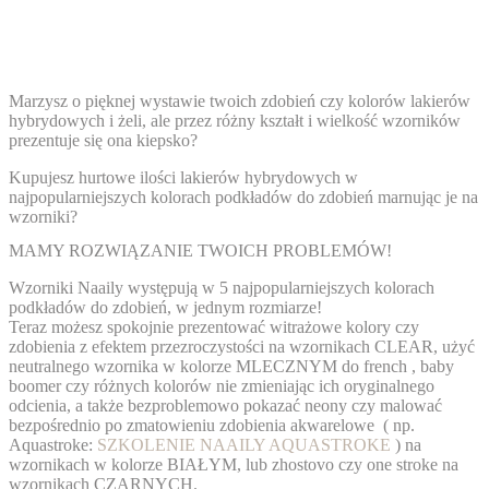
Marzysz o pięknej wystawie twoich zdobień czy kolorów lakierów
hybrydowych
i żeli, ale przez różny kształt i wielkość wzorników
prezentuje się ona kiepsko?
Kupujesz hurtowe ilości lakierów hybrydowych w
najpopularniejszych kolorach podkładów do zdobień marnując je na
wzorniki?
MAMY ROZWIĄZANIE TWOICH PROBLEMÓW!
Wzorniki Naaily występują w 5 najpopularniejszych kolorach
podkładów do zdobień, w jednym rozmiarze!
Teraz możesz spokojnie prezentować witrażowe kolory czy
zdobienia z efektem przezroczystości na wzornikach
CLEAR,
użyć
neutralnego wzornika w kolorze
MLECZNY
M do french , baby
boomer czy różnych kolorów nie zmieniając ich oryginalnego
odcienia, a także bezproblemowo pokazać neony czy malować
bezpośrednio po zmatowieniu zdobienia akwarelowe ( np.
Aquastroke:
SZKOLENIE NAAILY AQUASTROKE
) na
wzornikach w kolorze
BIAŁY
M, lub zhostovo czy one stroke na
wzornikach
CZARNYCH
.