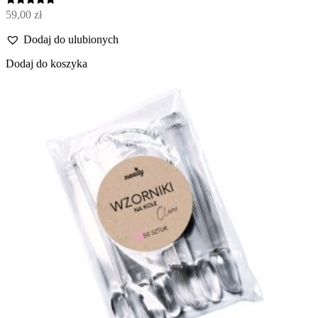
Oceniono
59,00
zł
5.00
na 5
Dodaj do ulubionych
Dodaj do koszyka