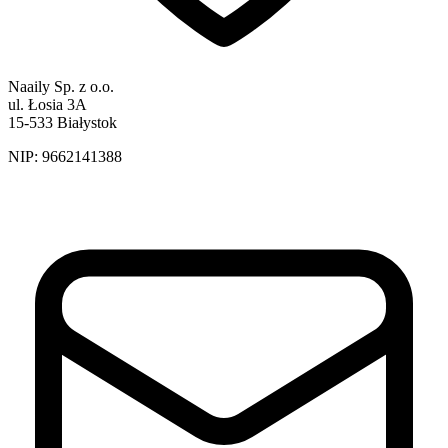
Naaily Sp. z o.o.
ul. Łosia 3A
15-533 Białystok
NIP:
9662141388