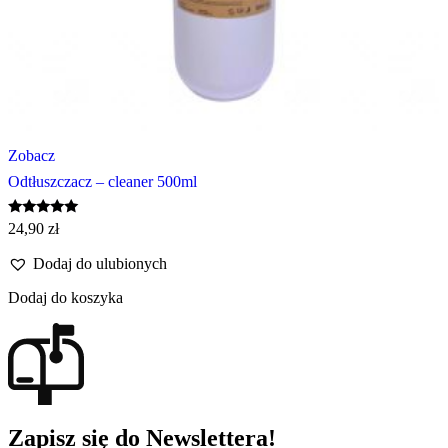
Zobacz
Odtłuszczacz – cleaner 500ml
Oceniono
24,90
zł
5.00
na 5
Dodaj do ulubionych
Dodaj do koszyka
Zapisz się do Newslettera!