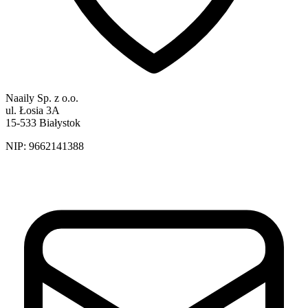
Naaily Sp. z o.o.
ul. Łosia 3A
15-533 Białystok
NIP:
9662141388