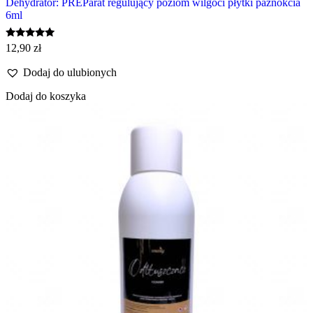
Dehydrator: PREParat regulujący poziom wilgoci płytki paznokcia
6ml
Oceniono
12,90
zł
5.00
na 5
Dodaj do ulubionych
Dodaj do koszyka