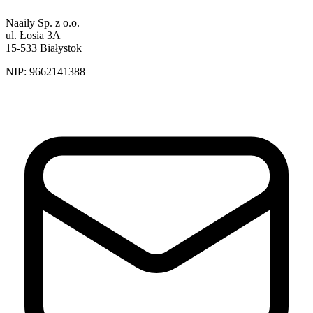
Naaily Sp. z o.o.
ul. Łosia 3A
15-533 Białystok
NIP:
9662141388