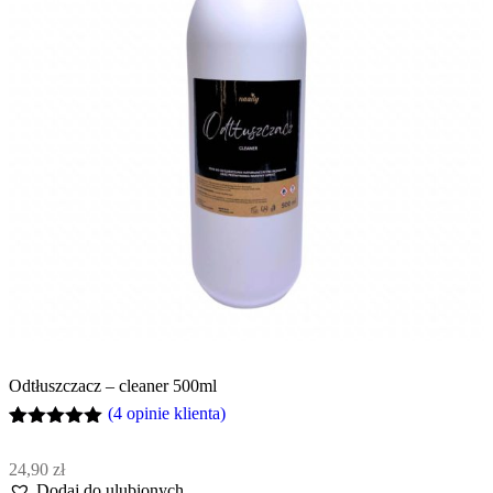
Odtłuszczacz – cleaner 500ml
(
4
opinie klienta)
Oceniony
4
5.00
na 5
24,90
zł
na
Dodaj do ulubionych
podstawie