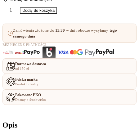
ocen
ilość
klientów
Dodaj do koszyka
Odtłuszczacz
-
cleaner
Zamówienia złożone do
11:30
w dni robocze wysyłamy
tego
500ml
samego dnia
BEZPIECZNE PŁATNOŚCI
Darmowa dostawa
od 150 zł
Polska marka
Produkt lokalny
Pakowane EKO
Dbamy o środowisko
Opis