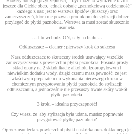
Blokery adhezji (przyczepności) – być może to wyrażenie brzmi
jeszcze dla Ciebie obco, jednak opisuje „paznokciową codzienność”
każdego z nas: jest to
warstwa lipidów (tłuszczy) oraz
zanieczyszczeń, która nie pozwala produktom do stylizacji dobrze
przylegać do płytki paznokcia
. Warstwa ta
musi zostać skutecznie
usunięta.
… I tu wchodzi ON, cały na biało …
Odtłuszczacz – cleaner : pierwszy krok do sukcesu
Nasz odtłuszczacz to skuteczny środek usuwający wszelkie
zanieczyszczenia z powierzchni płytki paznokcia.
Posiada prosty
skład oparty na 2 składnikach: alkoholu izopropylowym i
niewielkim dodatku wody
, dzięki czemu masz pewność, że
jest
właściwym preparatem do wykonania pierwszego kroku w
chemicznym przygotowaniu płytki paznokcia do stylizacji
:
odtłuszczaniu, a jednocześnie nie przesuszy trwale skóry wokół
płytki paznokcia.
3 kroki – idealna przyczepność!
Czy wiesz, że
aby stylizacja była udana, musisz poprawnie
przygotować płytkę paznokcia?
Oprócz usunięcia z powierzchni płytki naskórka oraz dokładnego jej