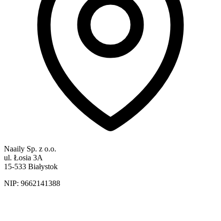
Naaily Sp. z o.o.
ul. Łosia 3A
15-533 Białystok
NIP:
9662141388