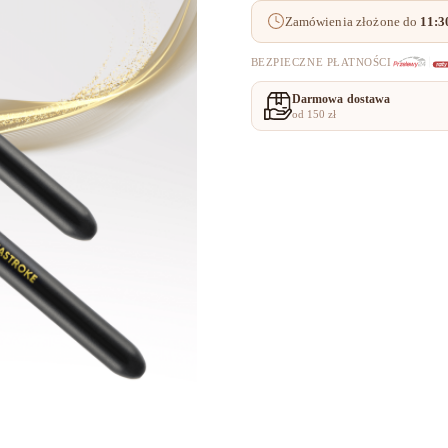
zdobień
Zamówienia złożone do
11:3
AQUASTROKE
(
płaski
BEZPIECZNE PŁATNOŚCI
do
akwareli
Darmowa dostawa
)
od 150 zł
premium
Naaily