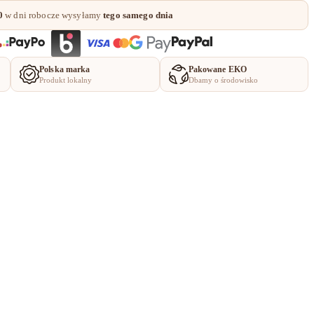
0
w dni robocze wysyłamy
tego samego dnia
Polska marka
Pakowane EKO
Produkt lokalny
Dbamy o środowisko