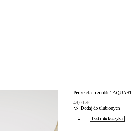
Pędzelek do zdobień AQUASTR
49,00
zł
Dodaj do ulubionych
ilość
Dodaj do koszyka
Pędzelek
do