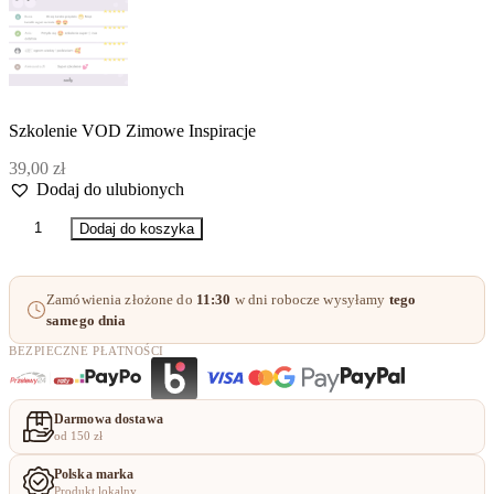
Szkolenie VOD Zimowe Inspiracje
39,00
zł
Dodaj do ulubionych
ilość
Dodaj do koszyka
Szkolenie
VOD
Zimowe
Zamówienia złożone do
11:30
w dni robocze wysyłamy
tego
Inspiracje
samego dnia
BEZPIECZNE PŁATNOŚCI
Darmowa dostawa
od 150 zł
Polska marka
Produkt lokalny