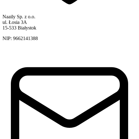
Naaily Sp. z o.o.
ul. Łosia 3A
15-533 Białystok
NIP:
9662141388