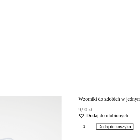
Wzorniki do zdobień w jedny
9,90
zł
Dodaj do ulubionych
ilość
Dodaj do koszyka
Wzorniki
do