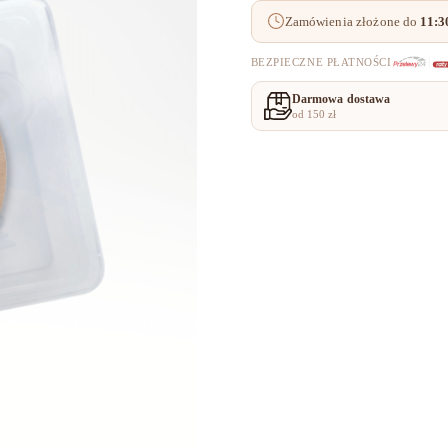
zdobień
Zamówienia złożone do
11:3
w
jednym
rozmiarze
BEZPIECZNE PŁATNOŚCI
CLEAR
Naaily
Darmowa dostawa
od 150 zł