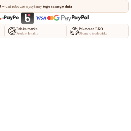
0
w dni robocze wysyłamy
tego samego dnia
Polska marka
Pakowane EKO
Produkt lokalny
Dbamy o środowisko